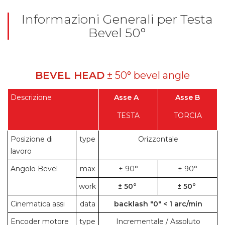
Informazioni Generali per Testa
Bevel 50°
BEVEL HEAD
± 50° bevel angle
Descrizione
Asse A
Asse B
TESTA
TORCIA
Posizione di
type
Orizzontale
lavoro
Angolo Bevel
max
± 90°
± 90°
work
± 50°
± 50°
Cinematica assi
data
backlash "0" < 1 arc/min
Encoder motore
type
Incrementale / Assoluto